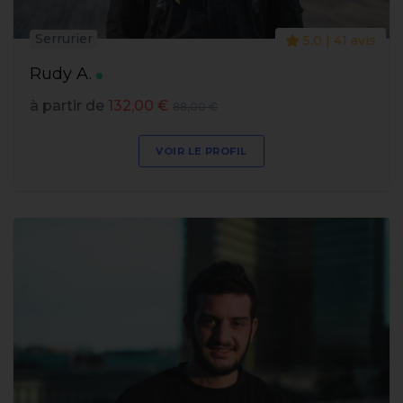
Serrurier
5.0 | 41 avis
Rudy A.
à partir de
132,00 €
88,00 €
VOIR LE PROFIL