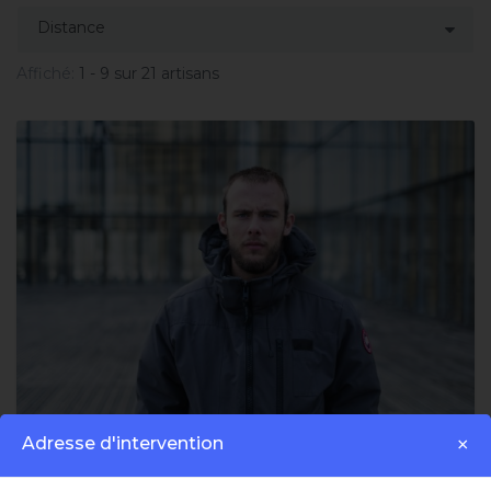
Affiché:
1 - 9 sur 21 artisans
Plombier
Adresse d'intervention
×
5.0 | 281 avis
Jules M.