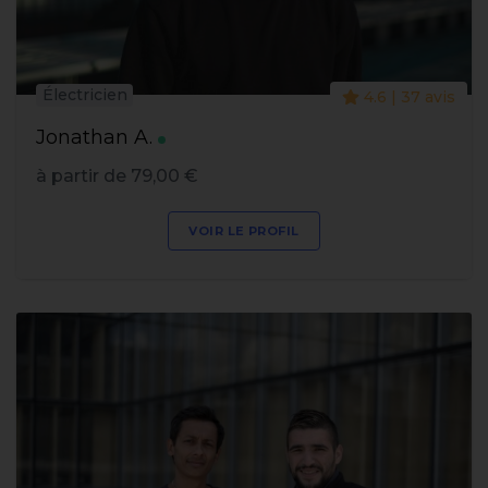
Électricien
4.6 | 37 avis
Jonathan A.
à partir de 79,00 €
VOIR LE PROFIL