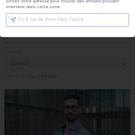
Entrez votre adresse pour trouver des artisans pouvant
Service sélectionné
intervenir dans cette zone
Fourniture et pose rideau
métallique manuel
Cliquez ici pour sélectionner votre service et
comparer les offres
Trier par:
Affiché:
1 - 1 sur 1 artisans