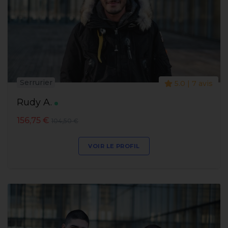
Serrurier
5.0 | 7 avis
Rudy A.
156,75 €
104,50 €
VOIR LE PROFIL