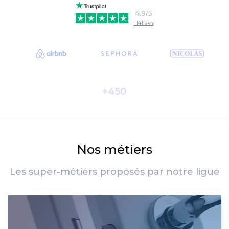
4.9/5
1141 avis
TrustScore
4.9
1141
avis
+450
Nos métiers
Les super-métiers proposés par notre ligue