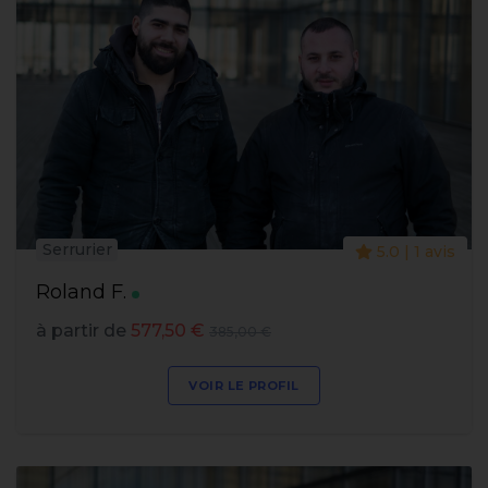
Serrurier
5.0 | 1 avis
Roland F.
à partir de
577,50 €
385,00 €
VOIR LE PROFIL