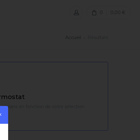
0
0,00 €
Accueil
Résultats
rmostat
 artisans en fonction de votre sélection
×