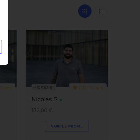
Plombier
0 avis
0.0 | 0 avis
Nicolas P.
132,00 €
VOIR LE PROFIL