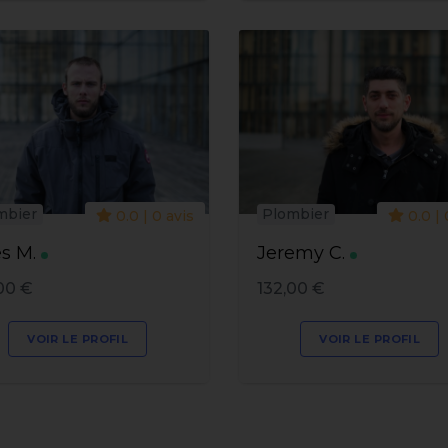
mbier
Plombier
0.0 | 0 avis
0.0 | 
s M.
Jeremy C.
00 €
132,00 €
VOIR LE PROFIL
VOIR LE PROFIL