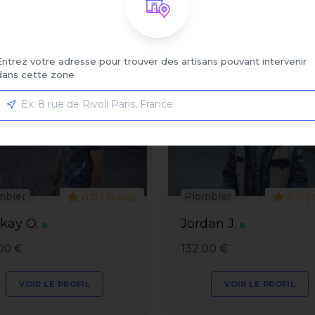
:
Affiché:
1 - 6 sur 6 artisans
Entrez votre adresse pour trouver des artisans pouvant intervenir
dans cette zone
mbier
Plombier
0.0 | 0 avis
0.0 | 
kay O.
Jordan J.
00 €
132,00 €
VOIR LE PROFIL
VOIR LE PROFIL