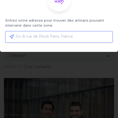
Service sélectionné
Remplacement de simple vitrage à
motif
Entrez votre adresse pour trouver des artisans pouvant
Cliquez ici pour sélectionner votre service et
intervenir dans cette zone
comparer les offres
Trier par:
Affiché:
1 - 2 sur 2 artisans