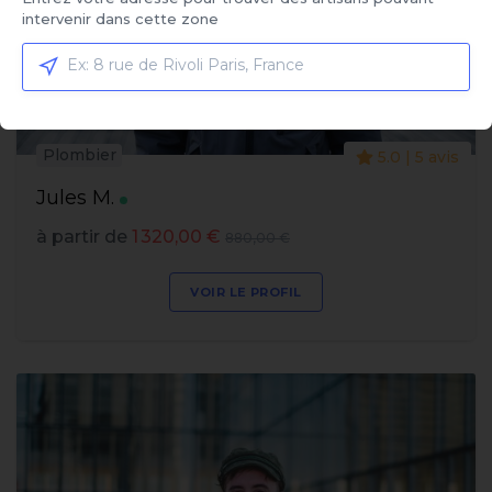
intervenir dans cette zone
Plombier
5.0 | 5 avis
Jules M.
à partir de
1 320,00 €
880,00 €
VOIR LE PROFIL