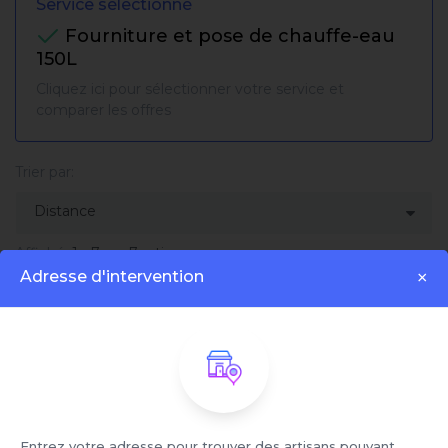
Service sélectionné
Fourniture et pose de chauffe-eau
150L
Cliquez ici pour sélectionner votre service et
comparer les offres
Trier par:
Affiché:
1 - 7 sur 7 artisans
Adresse d'intervention
×
Entrez votre adresse pour trouver des artisans pouvant