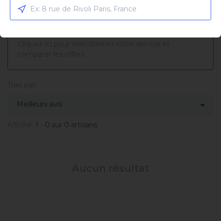
Service sélectionné
Fourniture et pose rideau
métallique motorisé
Cliquez ici pour sélectionner votre service et
comparer les offres
Trier par:
Affiché:
1 - 0 sur 0 artisans
Aucun résultat