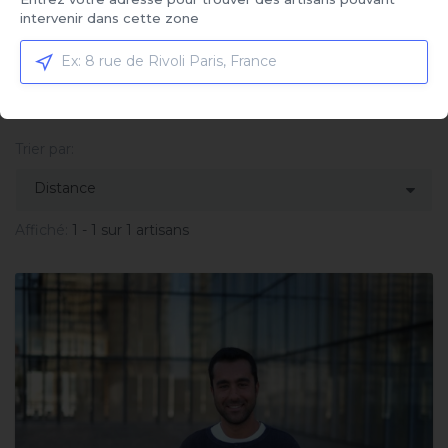
Service sélectionné
intervenir dans cette zone
Remplacement fenêtre de toit
Cliquez ici pour sélectionner votre service et
comparer les offres
Trier par:
Affiché:
1 - 1 sur 1 artisans