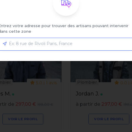
:
Affiché:
1 - 6 sur 6 artisans
Entrez votre adresse pour trouver des artisans pouvant intervenir
dans cette zone
mbier
Plombier
5.0 | 1 avis
0.0 | 
s M.
Jordan J.
rtir de
297,00 €
à partir de
297,00 €
198,00 €
198,
VOIR LE PROFIL
VOIR LE PROFIL