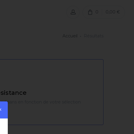
0
0,00 €
Accueil
Résultats
sistance
 artisans en fonction de votre sélection
×