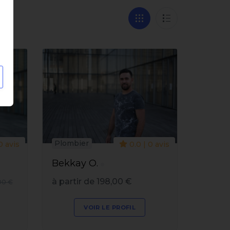
Plombier
0 avis
0.0 | 0 avis
Bekkay O.
à partir de 198,00 €
00 €
VOIR LE PROFIL