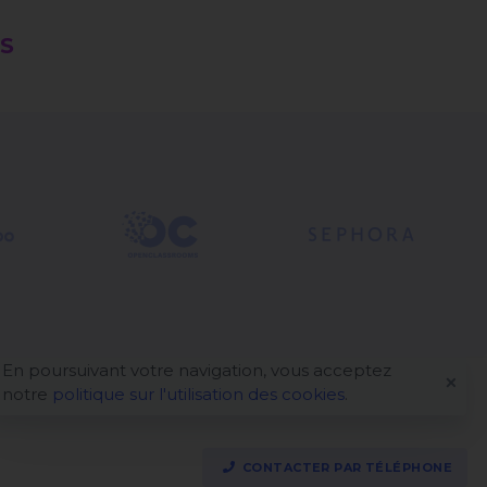
ES
En poursuivant votre navigation, vous acceptez
notre
politique sur l'utilisation des cookies
.
CONTACTER PAR TÉLÉPHONE