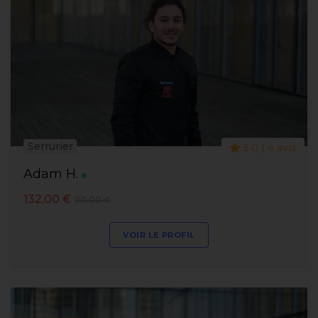
Serrurier
5.0 | 4 avis
Adam H.
132,00 €
110,00 €
VOIR LE PROFIL