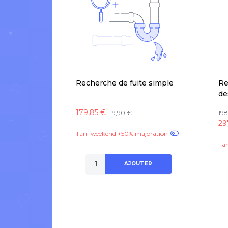
Recherche de fuite simple
Re
de
179,85 €
119,90 €
198
29
Tarif weekend +50% majoration
Tar
AJOUTER