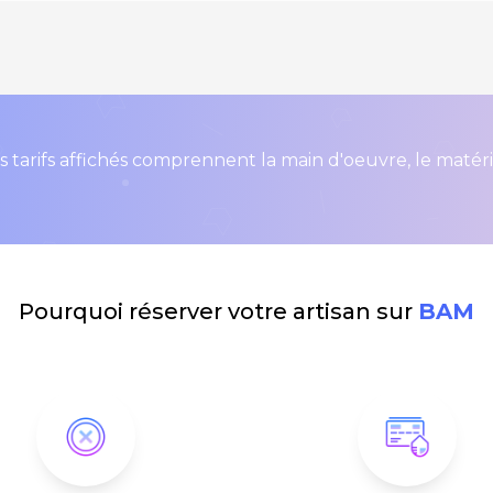
s tarifs affichés comprennent la main d'oeuvre, le matér
Pourquoi réserver votre artisan sur
BAM