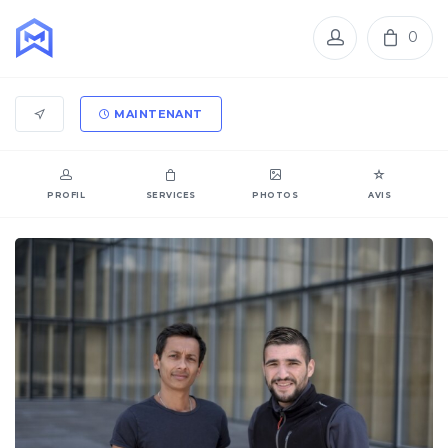
0
MAINTENANT
PROFIL
SERVICES
PHOTOS
AVIS