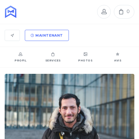
0
MAINTENANT
PROFIL
SERVICES
PHOTOS
AVIS