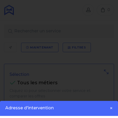
0
MAINTENANT
FILTRES
Sélection
Tous les métiers
Cliquez ici pour sélectionner votre service et
comparer les offres
Adresse d'intervention
×
Trier par: