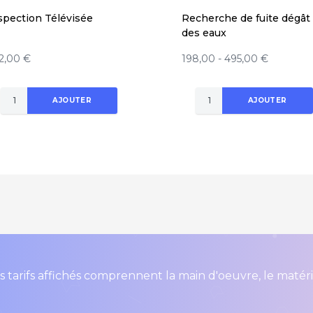
spection Télévisée
Recherche de fuite dégât
des eaux
2,00 €
198,00 - 495,00 €
AJOUTER
AJOUTER
s tarifs affichés comprennent la main d'oeuvre, le matér