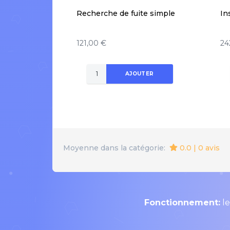
Recherche de fuite simple
In
121,00 €
24
AJOUTER
0.0 | 0 avis
Moyenne dans la catégorie:
Fonctionnement:
le