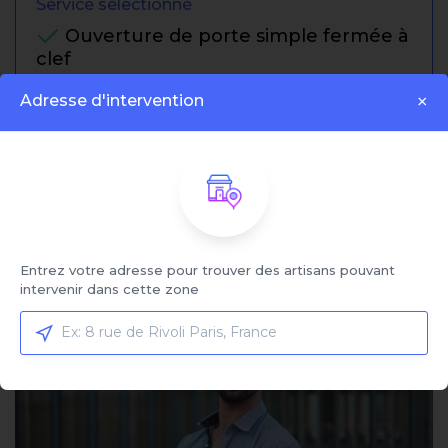
Service sélectionné
Ouverture de porte simple fermée à
clef
Cliquez ici pour sélectionner votre service et
Adresse d'intervention
×
comparer les offres
Trier par:
Affiché:
1 - 4 sur 4 artisans
Entrez votre adresse pour trouver des artisans pouvant
intervenir dans cette zone