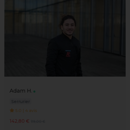
Adam H.
Serrurier
5.0 | 4 avis
142,80 €
119,00 €