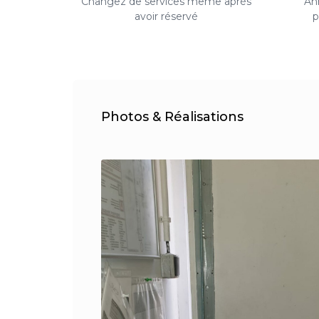
Changez de services même après
Ann
avoir réservé
p
Photos & Réalisations