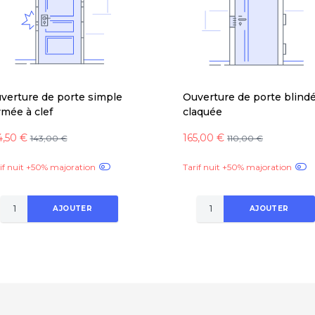
verture de porte simple
Ouverture de porte blind
rmée à clef
claquée
4,50 €
165,00 €
143,00 €
110,00 €
if nuit +50% majoration
Tarif nuit +50% majoration
AJOUTER
AJOUTER