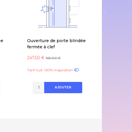
ée
Ouverture de porte blindée
fermée à clef
247,50 €
165,00 €
Tarif nuit +50% majoration
AJOUTER