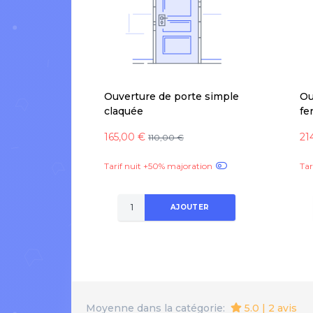
Ouverture de porte simple
Ou
claquée
fe
165,00 €
21
110,00 €
Tarif nuit +50% majoration
Tar
AJOUTER
5.0 | 2 avis
Moyenne dans la catégorie: