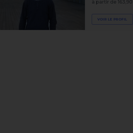
à partir de 163,90
VOIR LE PROFIL