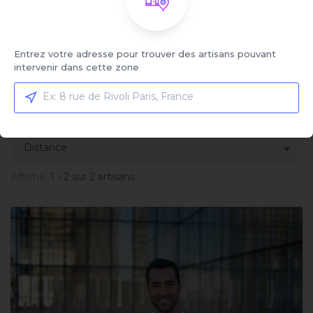
Service sélectionné
Remplacement de simple vitrage
feuilleté
Entrez votre adresse pour trouver des artisans pouvant
Cliquez ici pour sélectionner votre service et
intervenir dans cette zone
comparer les offres
Trier par:
Affiché:
1 - 2 sur 2 artisans