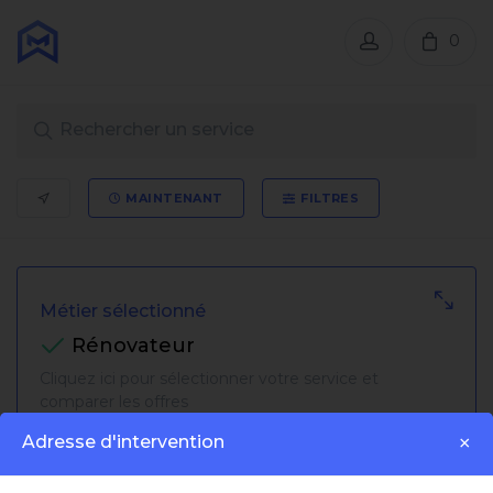
0
MAINTENANT
FILTRES
Métier sélectionné
Rénovateur
Cliquez ici pour sélectionner votre service et
comparer les offres
Adresse d'intervention
×
Trier par: