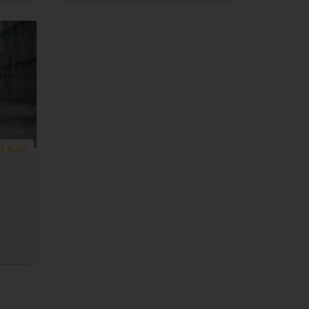
0 avis