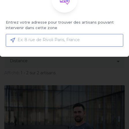
Service sélectionné
Remplacement de thermostat pour
climatisation
Entrez votre adresse pour trouver des artisans pouvant
Cliquez ici pour sélectionner votre service et
intervenir dans cette zone
comparer les offres
Trier par:
Affiché:
1 - 2 sur 2 artisans