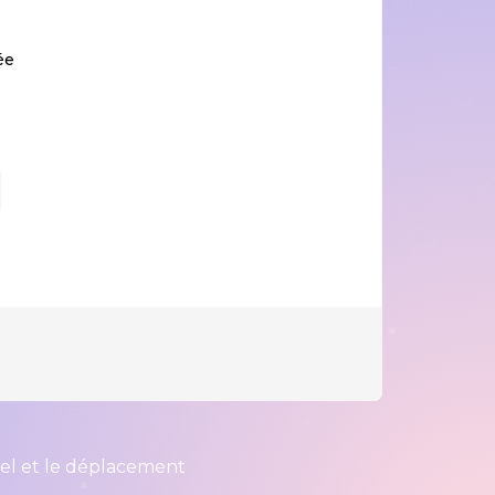
ée
iel et le déplacement