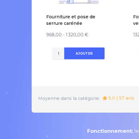
Fourniture et pose de
Fo
serrure carénée
ve
968,00 - 1 320,00 €
13
AJOUTER
5.0 | 57 avis
Moyenne dans la catégorie:
Fonctionnement:
le