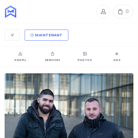
0
MAINTENANT
PROFIL
SERVICES
PHOTOS
AVIS