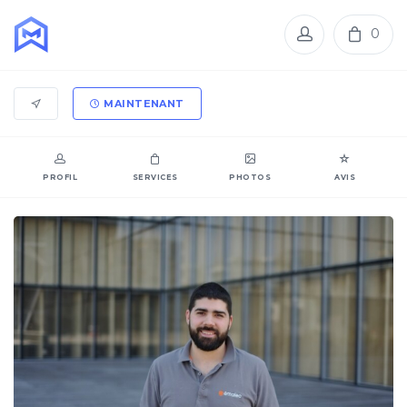
0
MAINTENANT
PROFIL
SERVICES
PHOTOS
AVIS