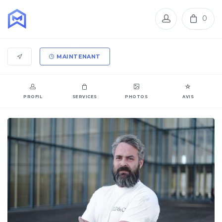
0
MAINTENANT
PROFIL
SERVICES
PHOTOS
AVIS