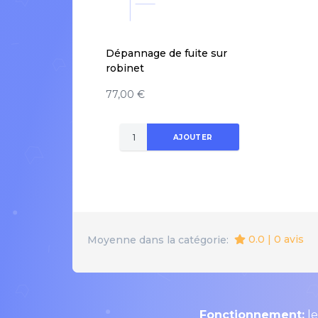
Dépannage de fuite sur
robinet
77,00 €
AJOUTER
0.0 | 0 avis
Moyenne dans la catégorie:
Fonctionnement:
le