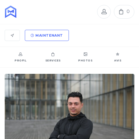
0
MAINTENANT
PROFIL
SERVICES
PHOTOS
AVIS