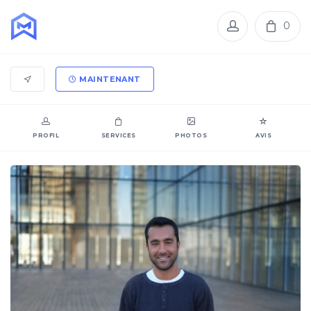
0
MAINTENANT
PROFIL
SERVICES
PHOTOS
AVIS