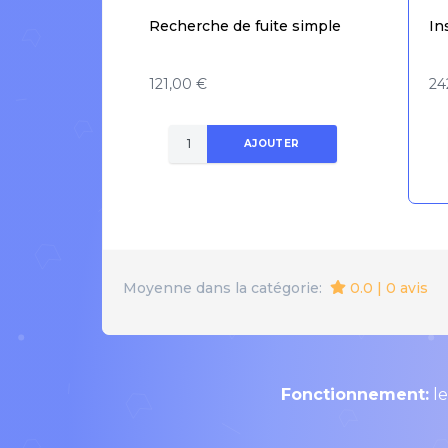
Recherche de fuite simple
In
121,00 €
24
AJOUTER
0.0 | 0 avis
Moyenne dans la catégorie:
Fonctionnement:
le