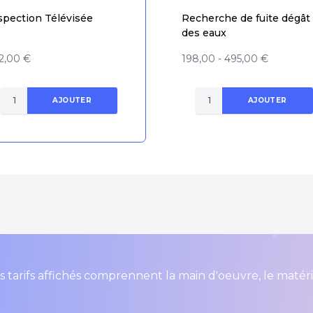
spection Télévisée
Recherche de fuite dégât
des eaux
2,00 €
198,00 - 495,00 €
AJOUTER
AJOUTER
s tarifs affichés comprennent la main d'oeuvre, le matér