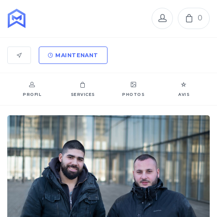
0
MAINTENANT
PROFIL
SERVICES
PHOTOS
AVIS