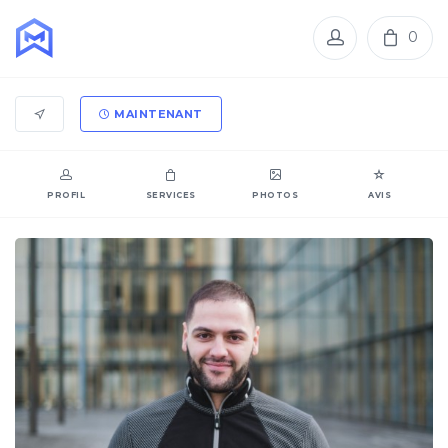
0
MAINTENANT
PROFIL
SERVICES
PHOTOS
AVIS