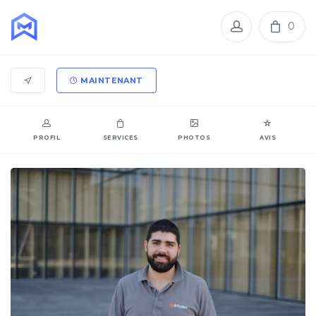
0
MAINTENANT
PROFIL
SERVICES
PHOTOS
AVIS