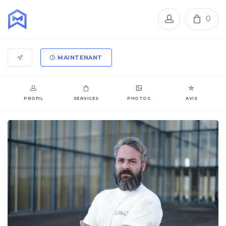
0
MAINTENANT
PROFIL
SERVICES
PHOTOS
AVIS