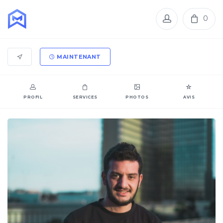
0
MAINTENANT
PROFIL
SERVICES
PHOTOS
AVIS