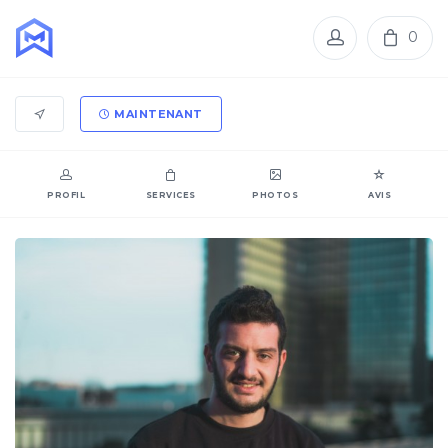
0
MAINTENANT
PROFIL
SERVICES
PHOTOS
AVIS