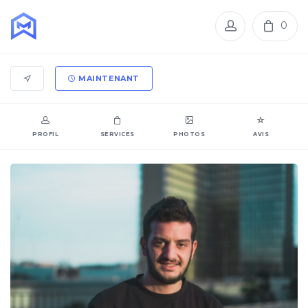
0
MAINTENANT
PROFIL
SERVICES
PHOTOS
AVIS