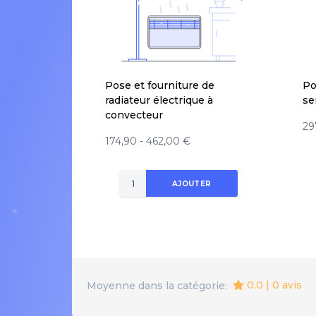
Pose et fourniture de
Po
radiateur électrique à
se
convecteur
29
174,90 - 462,00 €
AJOUTER
0.0 | 0 avis
Moyenne dans la catégorie: