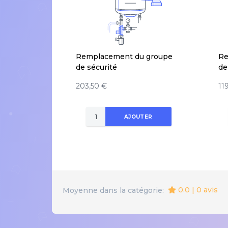
Remplacement du groupe
Re
de sécurité
de
203,50 €
11
AJOUTER
0.0 | 0 avis
Moyenne dans la catégorie: