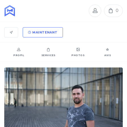
0
MAINTENANT
PROFIL
SERVICES
PHOTOS
AVIS