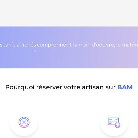
s tarifs affichés comprennent la main d'oeuvre, le matér
Pourquoi réserver votre artisan sur
BAM